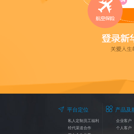


平台定位
产品及
私人定制员工福利
企业客户
经代渠道合作
个人客户