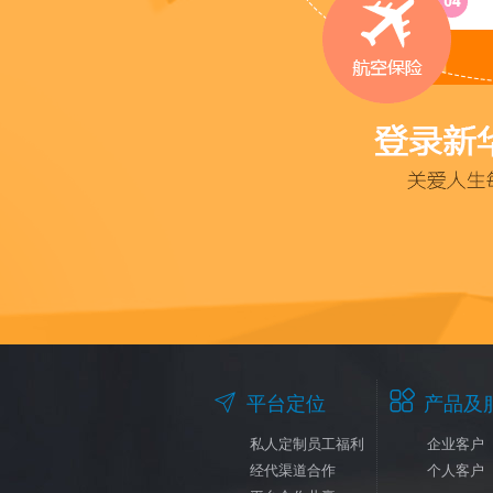


平台定位
产品及
私人定制员工福利
企业客户
经代渠道合作
个人客户