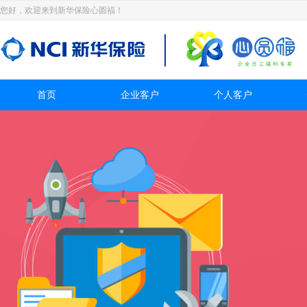
您好，欢迎来到新华保险心圆福！
首页
企业客户
个人客户